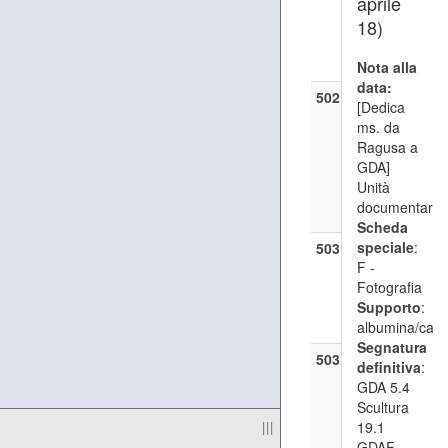
aprile
[1882])
18)
GDA 5.4
Scultura 1
GDAF 245
Nota alla
data:
502.3
—
[Scultur
[Dedica
Busto di 
ms. da
giappones
Ragusa a
([circa 188
GDA]
GDA 5.4
Unità
Scultura 1
documentaria
GDAF 246
Scheda
speciale
:
503
[Mario Rute
F -
([circa 188
Fotografia
[inizio sec
Supporto
:
GDA 5.4
albumina/cart
Scultura 2
Segnatura
503.1
—
[Servizi
definitiva
:
fotografic
GDA 5.4
dell'Amlet
Scultura
([circa 188
|||
19.1
GDA 5.4
GDAF