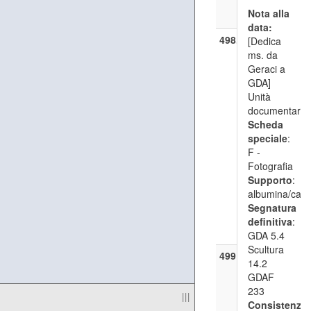
GDA 5.4
Nota alla
Scultura 1
data:
498.1
—
Disegno
[Dedica
Napoli - C
ms. da
di S. Dom
Geraci a
Maggiore,
GDA]
transetto 
Unità
- Disegno 
documentaria
Monumen
Scheda
funebre di
speciale
:
Galeazzo I
F -
Pandone
Fotografia
([post 185
Supporto
:
[ante 1911
albumina/cart
GDA 5.4
Segnatura
Scultura 1
definitiva
:
GDAF 234
GDA 5.4
Scultura
499
[Carlo
14.2
Marocchett
GDAF
([post 185
233
|||
[ante 1868
Consistenza
: