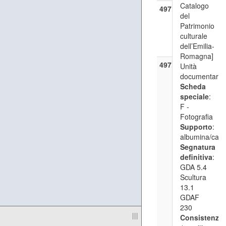
Catalogo
497
[Gaetano
del
Geraci]
Patrimonio
(1902 - 1
culturale
GDA 5.4
dell’Emilia-
Scultura 1
Romagna]
497.1
—
Scultur
Unità
Bassorilie
documentaria
eseguito i
Scheda
creta pel
speciale
:
concorso 
F -
scultura
Fotografia
decorativa
Supporto
:
scuole tec
albumina/cart
serali per g
Segnatura
operai, vin
definitiva
:
dallo scult
GDA 5.4
Gaetano G
Scultura
(1902
13.1
novembre
GDAF
GDA 5.4
230
|||
Scultura 1
Consistenza
: