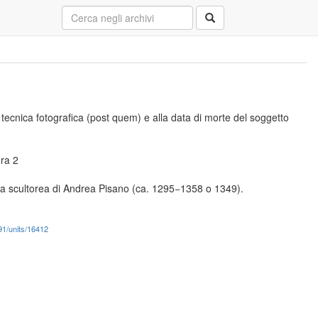
a tecnica fotografica (post quem) e alla data di morte del soggetto
ura 2
pera scultorea di Andrea Pisano (ca. 1295−1358 o 1349).
991/units/16412