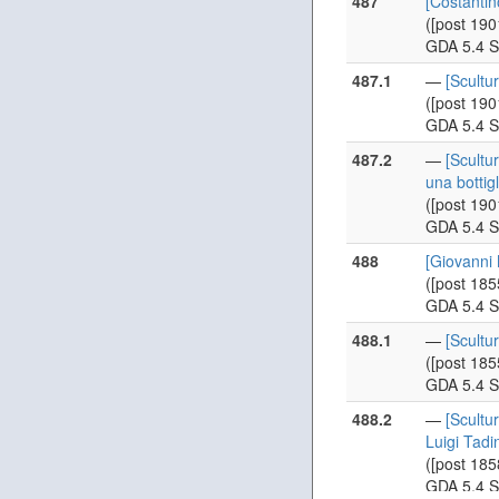
487
[Costantin
([post 190
GDA 5.4 S
487.1
—
[Scultu
([post 190
GDA 5.4 S
487.2
—
[Scultu
una bottigl
([post 190
GDA 5.4 S
488
[Giovanni
([post 185
GDA 5.4 S
488.1
—
[Scultu
([post 185
GDA 5.4 S
488.2
—
[Scultu
Luigi Tadin
([post 185
GDA 5.4 S