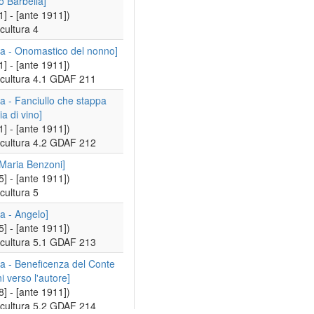
o Barbella]
1] - [ante 1911])
cultura 4
ra - Onomastico del nonno]
1] - [ante 1911])
cultura 4.1 GDAF 211
ra - Fanciullo che stappa
ia di vino]
1] - [ante 1911])
cultura 4.2 GDAF 212
 Maria Benzoni]
5] - [ante 1911])
cultura 5
ra - Angelo]
5] - [ante 1911])
cultura 5.1 GDAF 213
ra - Beneficenza del Conte
i verso l'autore]
8] - [ante 1911])
cultura 5.2 GDAF 214