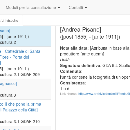
a - Bassorilievo figura
Moduli per la consultazione
Contatti
i profilo]
0] - [ante 1911])
rchivistiche
cultura 1.23 GDAF 208
[Andrea Pisano]
isano]
([post 1855] - [ante 1911])
5] - [ante 1911])
cultura 2
Nota alla data:
[Attribuita in base all
e - Cattedrale di Santa
produttore (ante quem)]
Fiore - Porta del
Unità
]
Segnatura definitiva
: GDA 5.4 Scult
5] - [ante 1911])
Contenuto
:
cultura 2.1 GDAF 209
l'unità contiene la fotografia di un'o
Consistenza
:
Bagnasco]
1 u.d.
Link risorsa:
http://www.archiviodamiani.it/fonds/
cultura 3
co II che pone la prima
il Palazzo della Città]
cultura 3.1 GDAF 210