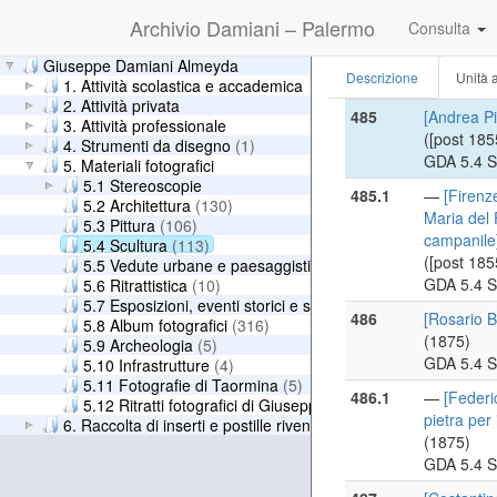
484.23
—
[Scultur
Archivio Damiani – Palermo
Consulta
femminile d
([post 188
Giuseppe Damiani Almeyda
Descrizione
Unità a
GDA 5.4 S
1. Attività scolastica e accademica
2. Attività privata
485
[Andrea P
3. Attività professionale
([post 185
4. Strumenti da disegno
(1)
GDA 5.4 S
5. Materiali fotografici
5.1 Stereoscopie
485.1
—
[Firenz
5.2 Architettura
(130)
Maria del 
5.3 Pittura
(106)
campanile
5.4 Scultura
(113)
([post 185
5.5 Vedute urbane e paesaggistiche
(8)
GDA 5.4 S
5.6 Ritrattistica
(10)
5.7 Esposizioni, eventi storici e scene di genere
(15)
486
[Rosario 
5.8 Album fotografici
(316)
(1875)
5.9 Archeologia
(5)
GDA 5.4 S
5.10 Infrastrutture
(4)
5.11 Fotografie di Taormina
(5)
486.1
—
[Federi
5.12 Ritratti fotografici di Giuseppe Damiani Almeyda
(10)
pietra per 
6. Raccolta di inserti e postille rivenuti nei libri
(1875)
GDA 5.4 S