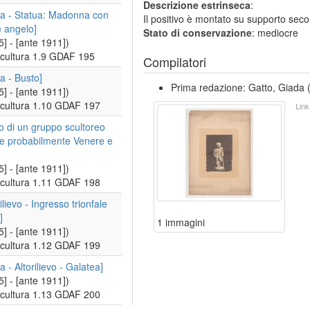
Descrizione estrinseca
:
ra - Statua: Madonna con
Il positivo è montato su supporto se
 angelo]
Stato di conservazione
: mediocre
5] - [ante 1911])
cultura 1.9 GDAF 195
Compilatori
ra - Busto]
Prima redazione: Gatto, Giada (
5] - [ante 1911])
cultura 1.10 GDAF 197
Link
o di un gruppo scultoreo
te probabilmente Venere e
5] - [ante 1911])
cultura 1.11 GDAF 198
lievo - Ingresso trionfale
]
1 immagini
5] - [ante 1911])
cultura 1.12 GDAF 199
a - Altorilievo - Galatea]
5] - [ante 1911])
cultura 1.13 GDAF 200