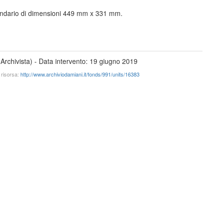
condario di dimensioni 449 mm x 331 mm.
Archivista) -
Data intervento: 19 giugno 2019
 risorsa:
http://www.archiviodamiani.it/fonds/991/units/16383