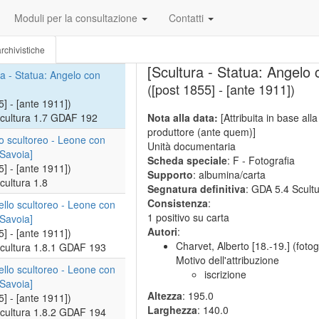
cultura 1.5 GDAF 190
Moduli per la consultazione
Contatti
ra - Busto di donna]
5] - [ante 1911])
rchivistiche
cultura 1.6 GDAF 191
[Scultura - Statua: Angelo
ra - Statua: Angelo con
([post 1855] - [ante 1911])
5] - [ante 1911])
cultura 1.7 GDAF 192
Nota alla data:
[Attribuita in base all
produttore (ante quem)]
o scultoreo - Leone con
Unità documentaria
Savoia]
Scheda speciale
: F - Fotografia
5] - [ante 1911])
Supporto
: albumina/carta
cultura 1.8
Segnatura definitiva
: GDA 5.4 Scult
Consistenza
:
llo scultoreo - Leone con
1 positivo su carta
Savoia]
Autori
:
5] - [ante 1911])
Charvet, Alberto [18.-19.] (fotog
cultura 1.8.1 GDAF 193
Motivo dell'attribuzione
llo scultoreo - Leone con
iscrizione
Savoia]
Altezza
: 195.0
5] - [ante 1911])
Larghezza
: 140.0
cultura 1.8.2 GDAF 194