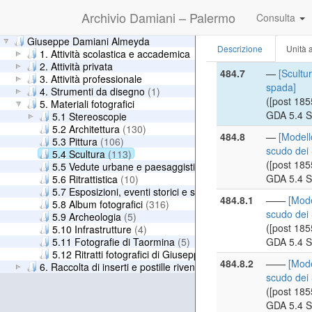
GDA 5.4 S
Archivio Damiani – Palermo
Consulta
484.6
—
[Scultu
([post 185
Giuseppe Damiani Almeyda
Descrizione
Unità a
GDA 5.4 S
1. Attività scolastica e accademica
2. Attività privata
484.7
—
[Scultu
3. Attività professionale
spada]
4. Strumenti da disegno
(1)
([post 185
5. Materiali fotografici
GDA 5.4 S
5.1 Stereoscopie
5.2 Architettura
(130)
484.8
—
[Modell
5.3 Pittura
(106)
scudo dei 
5.4 Scultura
(113)
([post 185
5.5 Vedute urbane e paesaggistiche
(8)
GDA 5.4 S
5.6 Ritrattistica
(10)
5.7 Esposizioni, eventi storici e scene di genere
(15)
484.8.1
——
[Mode
5.8 Album fotografici
(316)
scudo dei 
5.9 Archeologia
(5)
([post 185
5.10 Infrastrutture
(4)
5.11 Fotografie di Taormina
(5)
GDA 5.4 S
5.12 Ritratti fotografici di Giuseppe Damiani Almeyda
(10)
484.8.2
——
[Mode
6. Raccolta di inserti e postille rivenuti nei libri
scudo dei 
([post 185
GDA 5.4 S