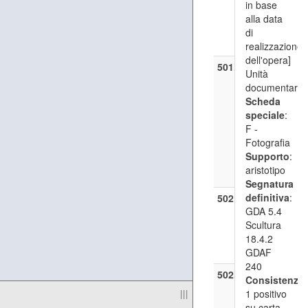
27)
in base
GDA 5.4
alla data
Scultura 1
di
GDAF 241
realizzazione
dell'opera]
501.4.4
——
Unità
[Monumen
documentaria
Francesc
Scheda
Crispi]
speciale
:
(1904 ma
F -
27)
Fotografia
GDA 5.4
Supporto
:
Scultura 1
aristotipo
GDAF 242
Segnatura
definitiva
:
502
[Vincenzo
GDA 5.4
Ragusa]
Scultura
([1873] - 
18.4.2
GDA 5.4
GDAF
Scultura 1
240
502.1
—
[Palerm
Consistenza
:
Bozzetto pe
|||
1 positivo
camino
su carta