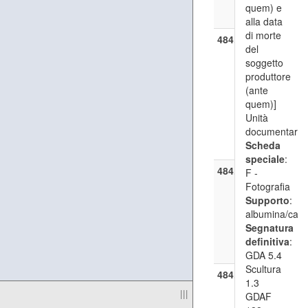
Scultura 1
quem) e
GDAF 189
alla data
di morte
484.5
—
[Scultur
del
Statua: Pu
soggetto
coperto d
produttore
velo]
(ante
([post 185
quem)]
[ante 1911
Unità
GDA 5.4
documentaria
Scultura 1
Scheda
GDAF 190
speciale
:
484.6
—
[Scultur
F -
Busto di d
Fotografia
([post 185
Supporto
:
[ante 1911
albumina/cart
GDA 5.4
Segnatura
Scultura 1
definitiva
:
GDAF 191
GDA 5.4
Scultura
484.7
—
[Scultur
1.3
Statua: A
|||
GDAF
con spada